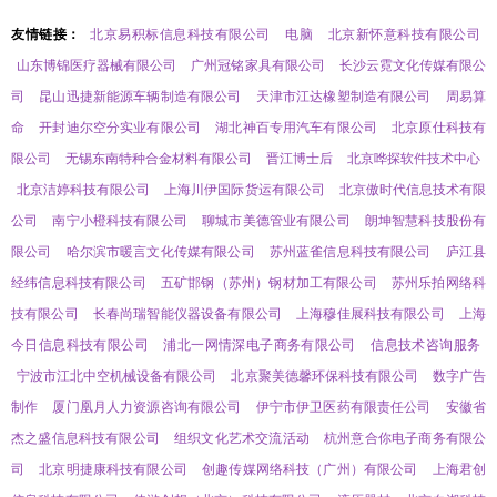
友情链接：
北京易积标信息科技有限公司
电脑
北京新怀意科技有限公司
山东博锦医疗器械有限公司
广州冠铭家具有限公司
长沙云霓文化传媒有限公
司
昆山迅捷新能源车辆制造有限公司
天津市江达橡塑制造有限公司
周易算
命
开封迪尔空分实业有限公司
湖北神百专用汽车有限公司
北京原仕科技有
限公司
无锡东南特种合金材料有限公司
晋江博士后
北京哗探软件技术中心
北京洁婷科技有限公司
上海川伊国际货运有限公司
北京傲时代信息技术有限
公司
南宁小橙科技有限公司
聊城市美德管业有限公司
朗坤智慧科技股份有
限公司
哈尔滨市暖言文化传媒有限公司
苏州蓝雀信息科技有限公司
庐江县
经纬信息科技有限公司
五矿邯钢（苏州）钢材加工有限公司
苏州乐拍网络科
技有限公司
长春尚瑞智能仪器设备有限公司
上海穆佳展科技有限公司
上海
今日信息科技有限公司
浦北一网情深电子商务有限公司
信息技术咨询服务
宁波市江北中空机械设备有限公司
北京聚美德馨环保科技有限公司
数字广告
制作
厦门凰月人力资源咨询有限公司
伊宁市伊卫医药有限责任公司
安徽省
杰之盛信息科技有限公司
组织文化艺术交流活动
杭州意合你电子商务有限公
司
北京明捷康科技有限公司
创趣传媒网络科技（广州）有限公司
上海君创